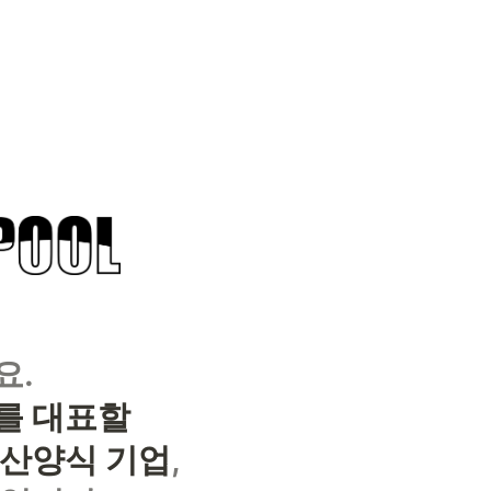
요.
 대표할

수산양식 기업
,
