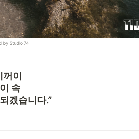
d by Studio 74
기꺼이

 속 

되겠습니다.”